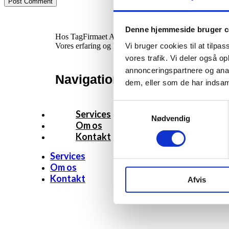
Denne hjemmeside bruger c
Hos TagFirmaet ApS har vi over 20 års erfaring med al
Vi bruger cookies til at tilpas
Vores erfaring og kompetence sikrer, at du får resultat
vores trafik. Vi deler også 
annonceringspartnere og anal
Navigation
dem, eller som de har indsaml
Samtykkevalg
Services
Nødvendig
Om os
Kontakt
Services
Om os
Kontakt
Afvis