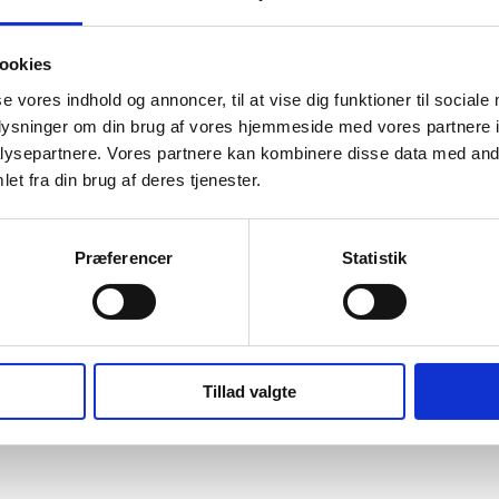
ookies
t inden for tagbranchen. Uanset om du har brug for små justeringer, en 
se vores indhold og annoncer, til at vise dig funktioner til sociale
er af høj kvalitet, der holder i mange år fremover.
oplysninger om din brug af vores hjemmeside med vores partnere i
ysepartnere. Vores partnere kan kombinere disse data med andr
et fra din brug af deres tjenester.
Præferencer
Statistik
Tillad valgte